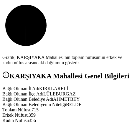
Grafik,
KARŞIYAKA
Mahallesi'nin toplam nüfusunun erkek ve
kadın nüfus arasındaki dağılımını gösterir.
KARŞIYAKA
Mahallesi Genel Bilgileri
Bağlı Olunan İl Adı
KIRKLARELİ
Bağlı Olunan İlçe Adı
LÜLEBURGAZ
Bağlı Olunan Belediye Adı
AHMETBEY
Bağlı Olunan Belediyenin Niteliği
BELDE
Toplam Nüfusu
715
Erkek Nüfusu
359
Kadın Nüfusu
356