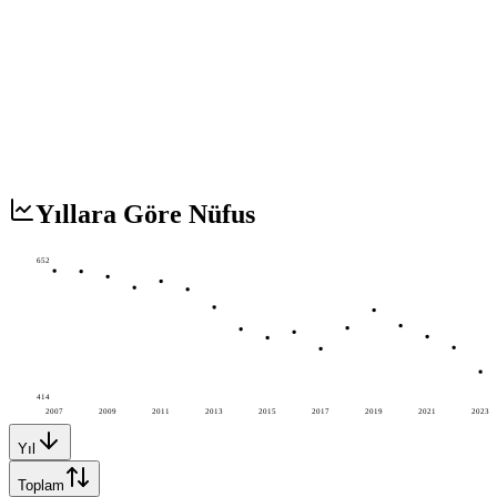
Yıllara Göre Nüfus
652
414
2007
2009
2011
2013
2015
2017
2019
2021
2023
Yıl
Toplam