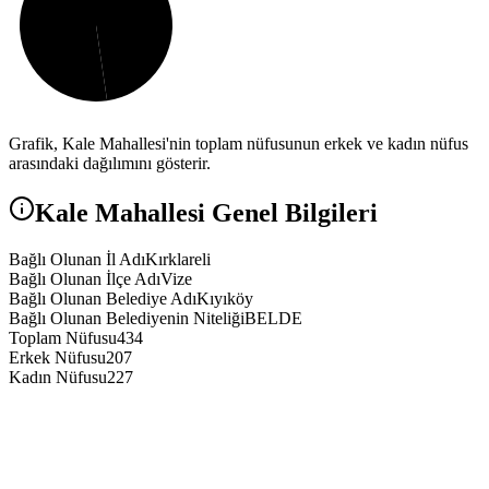
Grafik,
Kale
Mahallesi'nin toplam nüfusunun erkek ve kadın nüfus
arasındaki dağılımını gösterir.
Kale
Mahallesi Genel Bilgileri
Bağlı Olunan İl Adı
Kırklareli
Bağlı Olunan İlçe Adı
Vize
Bağlı Olunan Belediye Adı
Kıyıköy
Bağlı Olunan Belediyenin Niteliği
BELDE
Toplam Nüfusu
434
Erkek Nüfusu
207
Kadın Nüfusu
227