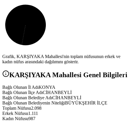
Grafik,
KARŞIYAKA
Mahallesi'nin toplam nüfusunun erkek ve
kadın nüfus arasındaki dağılımını gösterir.
KARŞIYAKA
Mahallesi Genel Bilgileri
Bağlı Olunan İl Adı
KONYA
Bağlı Olunan İlçe Adı
CİHANBEYLİ
Bağlı Olunan Belediye Adı
CİHANBEYLİ
Bağlı Olunan Belediyenin Niteliği
BÜYÜKŞEHİR İLÇE
Toplam Nüfusu
2.098
Erkek Nüfusu
1.111
Kadın Nüfusu
987