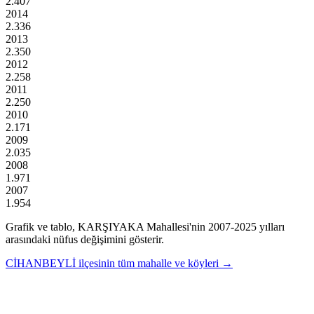
2.407
2014
2.336
2013
2.350
2012
2.258
2011
2.250
2010
2.171
2009
2.035
2008
1.971
2007
1.954
Grafik ve tablo,
KARŞIYAKA
Mahallesi'nin
2007
-
2025
yılları
arasındaki nüfus değişimini gösterir.
CİHANBEYLİ
ilçesinin tüm mahalle ve köyleri →