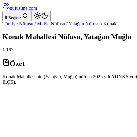
nufusune
.com
İl Seçiniz
Türkiye Nüfusu
/
Muğla
Nüfusu
/
Yatağan
Nüfusu
/
Konak
Konak
Mahallesi Nüfusu,
Yatağan
Muğla
1.167
Özet
Konak Mahallesi'nin (Yatağan, Muğla) nüfusu 2025 yılı ADNKS verile
İLÇE).