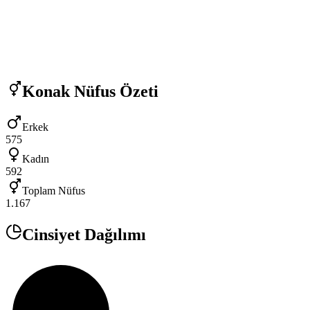
Konak
Nüfus Özeti
Erkek
575
Kadın
592
Toplam Nüfus
1.167
Cinsiyet Dağılımı