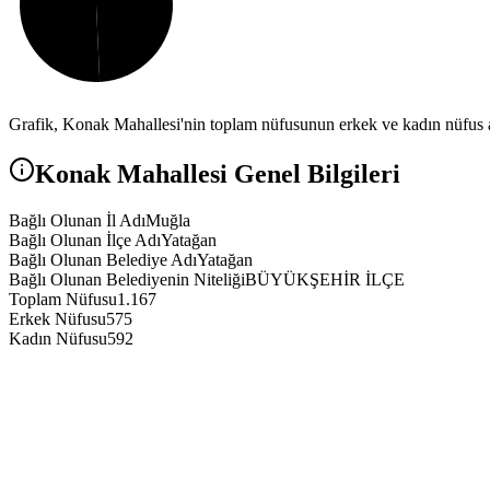
Grafik,
Konak
Mahallesi'nin toplam nüfusunun erkek ve kadın nüfus ar
Konak
Mahallesi Genel Bilgileri
Bağlı Olunan İl Adı
Muğla
Bağlı Olunan İlçe Adı
Yatağan
Bağlı Olunan Belediye Adı
Yatağan
Bağlı Olunan Belediyenin Niteliği
BÜYÜKŞEHİR İLÇE
Toplam Nüfusu
1.167
Erkek Nüfusu
575
Kadın Nüfusu
592