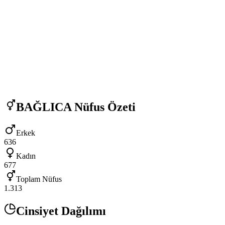
BAĞLICA
Nüfus Özeti
Erkek
636
Kadın
677
Toplam Nüfus
1.313
Cinsiyet Dağılımı