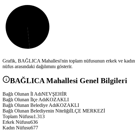
Grafik,
BAĞLICA
Mahallesi'nin toplam nüfusunun erkek ve kadın
nüfus arasındaki dağılımını gösterir.
BAĞLICA
Mahallesi Genel Bilgileri
Bağlı Olunan İl Adı
NEVŞEHİR
Bağlı Olunan İlçe Adı
KOZAKLI
Bağlı Olunan Belediye Adı
KOZAKLI
Bağlı Olunan Belediyenin Niteliği
İLÇE MERKEZİ
Toplam Nüfusu
1.313
Erkek Nüfusu
636
Kadın Nüfusu
677