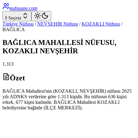
nufusune
.com
İl Seçiniz
Türkiye Nüfusu
/
NEVŞEHİR
Nüfusu
/
KOZAKLI
Nüfusu
/
BAĞLICA
BAĞLICA
MAHALLESİ NÜFUSU,
KOZAKLI
NEVŞEHİR
1.313
Özet
BAĞLICA Mahallesi'nin (KOZAKLI, NEVŞEHİR) nüfusu 2025
yılı ADNKS verilerine göre 1.313 kişidir. Bu nüfusun 636 kişisi
erkek, 677 kişisi kadındır. BAĞLICA Mahallesi KOZAKLI
belediyesine bağlıdır (İLÇE MERKEZİ).