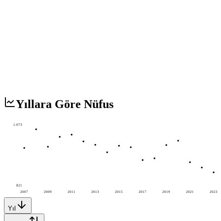
Yıllara Göre Nüfus
1.073
821
2007
2009
2011
2013
2015
2017
2019
2021
2023
Yıl