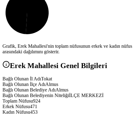
Grafik,
Erek
Mahallesi'nin toplam nüfusunun erkek ve kadın nüfus
arasındaki dağılımını gösterir.
Erek
Mahallesi Genel Bilgileri
Bağlı Olunan İl Adı
Tokat
Bağlı Olunan İlçe Adı
Almus
Bağlı Olunan Belediye Adı
Almus
Bağlı Olunan Belediyenin Niteliği
İLÇE MERKEZİ
Toplam Nüfusu
924
Erkek Nüfusu
471
Kadın Nüfusu
453