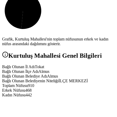
Grafik,
Kurtuluş
Mahallesi'nin toplam nüfusunun erkek ve kadın
nüfus arasındaki dağılımını gösterir.
Kurtuluş
Mahallesi Genel Bilgileri
Bağlı Olunan İl Adı
Tokat
Bağlı Olunan İlçe Adı
Almus
Bağlı Olunan Belediye Adı
Almus
Bağlı Olunan Belediyenin Niteliği
İLÇE MERKEZİ
Toplam Nüfusu
910
Erkek Nüfusu
468
Kadın Nüfusu
442