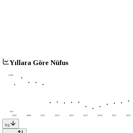
Yıllara Göre Nüfus
1.463
614
2007
2009
2011
2013
2015
2017
2019
2021
2023
Yıl