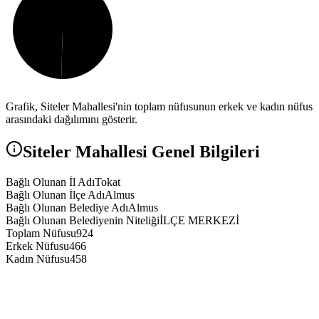
Grafik,
Siteler
Mahallesi'nin toplam nüfusunun erkek ve kadın nüfus
arasındaki dağılımını gösterir.
Siteler
Mahallesi Genel Bilgileri
Bağlı Olunan İl Adı
Tokat
Bağlı Olunan İlçe Adı
Almus
Bağlı Olunan Belediye Adı
Almus
Bağlı Olunan Belediyenin Niteliği
İLÇE MERKEZİ
Toplam Nüfusu
924
Erkek Nüfusu
466
Kadın Nüfusu
458