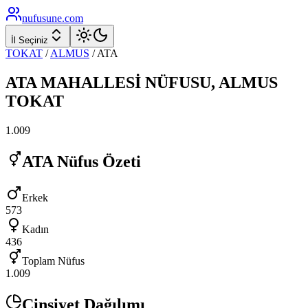
nufusune
.com
İl Seçiniz
TOKAT
/
ALMUS
/
ATA
ATA
MAHALLESİ NÜFUSU,
ALMUS
TOKAT
1.009
ATA
Nüfus Özeti
Erkek
573
Kadın
436
Toplam Nüfus
1.009
Cinsiyet Dağılımı