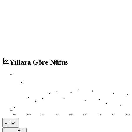
Yıllara Göre Nüfus
860
294
2007
2009
2011
2013
2015
2017
2019
2021
2023
Yıl