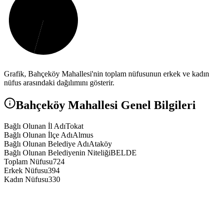
Grafik,
Bahçeköy
Mahallesi'nin toplam nüfusunun erkek ve kadın
nüfus arasındaki dağılımını gösterir.
Bahçeköy
Mahallesi Genel Bilgileri
Bağlı Olunan İl Adı
Tokat
Bağlı Olunan İlçe Adı
Almus
Bağlı Olunan Belediye Adı
Ataköy
Bağlı Olunan Belediyenin Niteliği
BELDE
Toplam Nüfusu
724
Erkek Nüfusu
394
Kadın Nüfusu
330