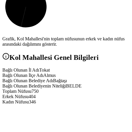
Grafik,
Kol
Mahallesi'nin toplam nüfusunun erkek ve kadın nüfus
arasındaki dağılımını gösterir.
Kol
Mahallesi Genel Bilgileri
Bağlı Olunan İl Adı
Tokat
Bağlı Olunan İlçe Adı
Almus
Bağlı Olunan Belediye Adı
Bağtaşı
Bağlı Olunan Belediyenin Niteliği
BELDE
Toplam Nüfusu
750
Erkek Nüfusu
404
Kadın Nüfusu
346