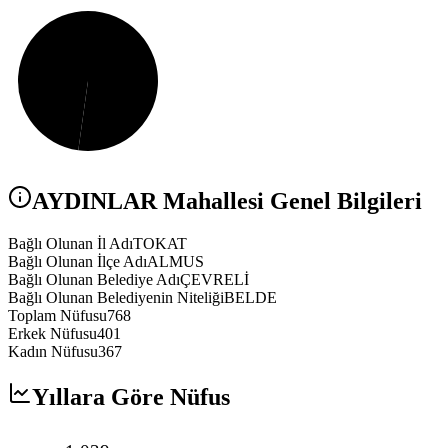
AYDINLAR
Mahallesi Genel Bilgileri
Bağlı Olunan İl Adı
TOKAT
Bağlı Olunan İlçe Adı
ALMUS
Bağlı Olunan Belediye Adı
ÇEVRELİ
Bağlı Olunan Belediyenin Niteliği
BELDE
Toplam Nüfusu
768
Erkek Nüfusu
401
Kadın Nüfusu
367
Yıllara Göre Nüfus