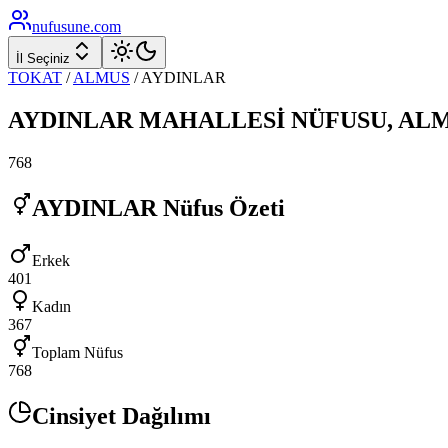
nufusune
.com
İl Seçiniz
TOKAT
/
ALMUS
/
AYDINLAR
AYDINLAR
MAHALLESİ NÜFUSU,
AL
768
AYDINLAR
Nüfus Özeti
Erkek
401
Kadın
367
Toplam Nüfus
768
Cinsiyet Dağılımı