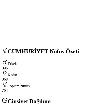
CUMHURİYET
Nüfus Özeti
Erkek
396
Kadın
368
Toplam Nüfus
764
Cinsiyet Dağılımı