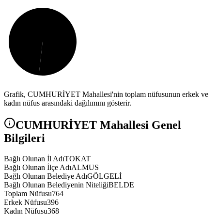
Grafik,
CUMHURİYET
Mahallesi'nin toplam nüfusunun erkek ve
kadın nüfus arasındaki dağılımını gösterir.
CUMHURİYET
Mahallesi Genel
Bilgileri
Bağlı Olunan İl Adı
TOKAT
Bağlı Olunan İlçe Adı
ALMUS
Bağlı Olunan Belediye Adı
GÖLGELİ
Bağlı Olunan Belediyenin Niteliği
BELDE
Toplam Nüfusu
764
Erkek Nüfusu
396
Kadın Nüfusu
368