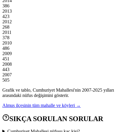
2014
386
2013
423
2012
268
2011
378
2010
486
2009
451
2008
443
2007
505
Grafik ve tablo,
Cumhuriyet
Mahallesi'nin
2007
-
2025
yılları
arasındaki nüfus değişimini gösterir.
Almus
ilçesinin tüm mahalle ve köyleri →
SIKÇA SORULAN SORULAR
Cumhuriyet Mahallesi nüfusu kaç kişi?