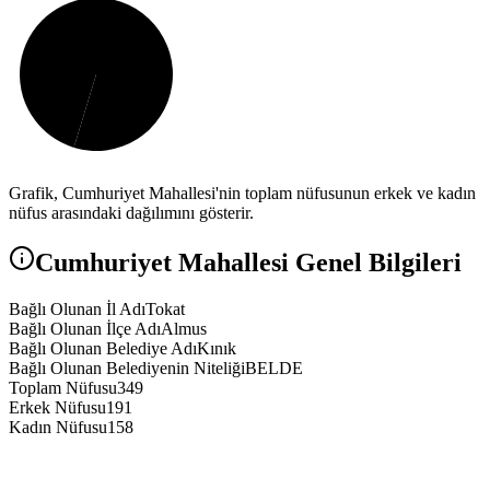
Grafik,
Cumhuriyet
Mahallesi'nin toplam nüfusunun erkek ve kadın
nüfus arasındaki dağılımını gösterir.
Cumhuriyet
Mahallesi Genel Bilgileri
Bağlı Olunan İl Adı
Tokat
Bağlı Olunan İlçe Adı
Almus
Bağlı Olunan Belediye Adı
Kınık
Bağlı Olunan Belediyenin Niteliği
BELDE
Toplam Nüfusu
349
Erkek Nüfusu
191
Kadın Nüfusu
158