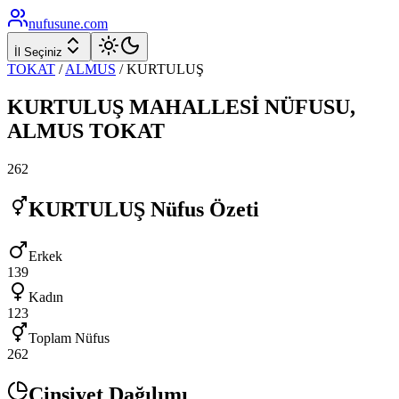
nufusune
.com
İl Seçiniz
TOKAT
/
ALMUS
/
KURTULUŞ
KURTULUŞ
MAHALLESİ NÜFUSU,
ALMUS
TOKAT
262
KURTULUŞ
Nüfus Özeti
Erkek
139
Kadın
123
Toplam Nüfus
262
Cinsiyet Dağılımı