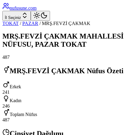
nufusune
.com
İl Seçiniz
TOKAT
/
PAZAR
/
MRŞ.FEVZİ ÇAKMAK
MRŞ.FEVZİ ÇAKMAK
MAHALLESİ
NÜFUSU,
PAZAR
TOKAT
487
MRŞ.FEVZİ ÇAKMAK
Nüfus Özeti
Erkek
241
Kadın
246
Toplam Nüfus
487
Cinsiyet Dağılımı