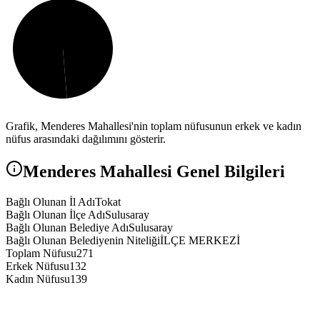
Grafik,
Menderes
Mahallesi'nin toplam nüfusunun erkek ve kadın
nüfus arasındaki dağılımını gösterir.
Menderes
Mahallesi Genel Bilgileri
Bağlı Olunan İl Adı
Tokat
Bağlı Olunan İlçe Adı
Sulusaray
Bağlı Olunan Belediye Adı
Sulusaray
Bağlı Olunan Belediyenin Niteliği
İLÇE MERKEZİ
Toplam Nüfusu
271
Erkek Nüfusu
132
Kadın Nüfusu
139