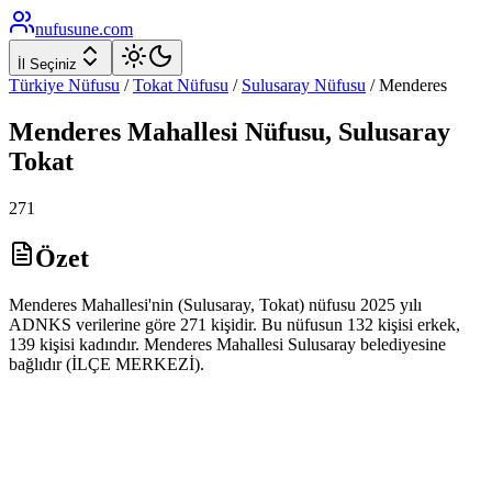
nufusune
.com
İl Seçiniz
Türkiye Nüfusu
/
Tokat
Nüfusu
/
Sulusaray
Nüfusu
/
Menderes
Menderes
Mahallesi Nüfusu,
Sulusaray
Tokat
271
Özet
Menderes Mahallesi'nin (Sulusaray, Tokat) nüfusu 2025 yılı
ADNKS verilerine göre 271 kişidir. Bu nüfusun 132 kişisi erkek,
139 kişisi kadındır. Menderes Mahallesi Sulusaray belediyesine
bağlıdır (İLÇE MERKEZİ).