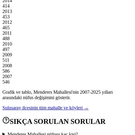
2014
414
2013
453
2012
465
2011
488
2010
497
2009
511
2008
586
2007
546
Grafik ve tablo,
Menderes
Mahallesi'nin
2007
-
2025
yılları
arasındaki nüfus değişimini gösterir.
Sulusaray
ilçesinin tüm mahalle ve köyleri →
SIKÇA SORULAN SORULAR
Menderes Mahallesi nüfusu kaç kişi?