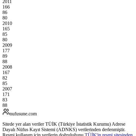
2011
166
86
80
2010
165
85
80
2009
177
89
88
2008
167
82
85
2007
171
83
88
nufusune
.com
Sitede yer alan veriler TÜİK (Türkiye İstatistik Kurumu) Adrese
Dayalı Nüfus Kayıt Sistemi (ADNKS) verilerinden derlenmiştir.
Resmi kullanım için verilerin doğruluğunu
TÜİK'in resmi sitesinden