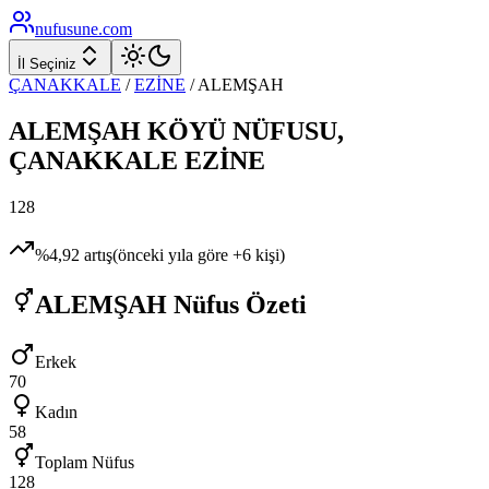
nufusune
.com
İl Seçiniz
ÇANAKKALE
/
EZİNE
/
ALEMŞAH
ALEMŞAH
KÖYÜ NÜFUSU,
ÇANAKKALE
EZİNE
128
%
4,92
artış
(önceki yıla göre
+
6
kişi)
ALEMŞAH
Nüfus Özeti
Erkek
70
Kadın
58
Toplam Nüfus
128