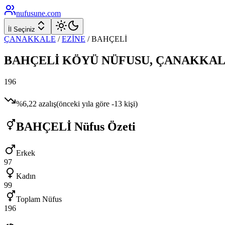
nufusune
.com
İl Seçiniz
ÇANAKKALE
/
EZİNE
/
BAHÇELİ
BAHÇELİ
KÖYÜ NÜFUSU,
ÇANAKKAL
196
%
6,22
azalış
(önceki yıla göre
-13
kişi)
BAHÇELİ
Nüfus Özeti
Erkek
97
Kadın
99
Toplam Nüfus
196