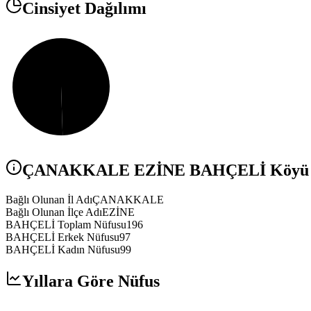
Cinsiyet Dağılımı
ÇANAKKALE
EZİNE
BAHÇELİ
Köyü N
Bağlı Olunan İl Adı
ÇANAKKALE
Bağlı Olunan İlçe Adı
EZİNE
BAHÇELİ Toplam Nüfusu
196
BAHÇELİ Erkek Nüfusu
97
BAHÇELİ Kadın Nüfusu
99
Yıllara Göre Nüfus