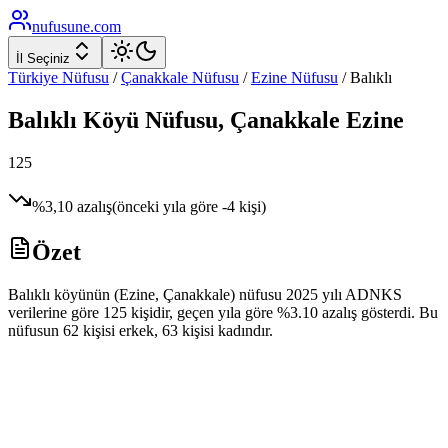
nufusune
.com
İl Seçiniz
Türkiye Nüfusu
/
Çanakkale
Nüfusu
/
Ezine
Nüfusu
/
Balıklı
Balıklı
Köyü Nüfusu,
Çanakkale
Ezine
125
%
3,10
azalış
(önceki yıla göre
-4
kişi)
Özet
Balıklı köyünün (Ezine, Çanakkale) nüfusu 2025 yılı ADNKS
verilerine göre 125 kişidir, geçen yıla göre %3.10 azalış gösterdi. Bu
nüfusun 62 kişisi erkek, 63 kişisi kadındır.