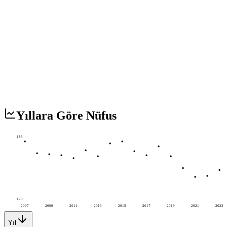
Yıllara Göre Nüfus
183
120
2007
2009
2011
2013
2015
2017
2019
2021
2023
Yıl