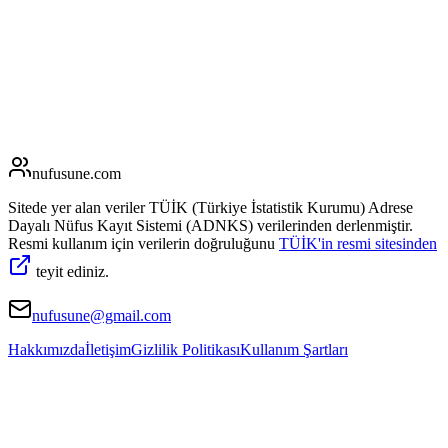
nufusune
.com
Sitede yer alan veriler TÜİK (Türkiye İstatistik Kurumu) Adrese
Dayalı Nüfus Kayıt Sistemi (ADNKS) verilerinden derlenmiştir.
Resmi kullanım için verilerin doğruluğunu
TÜİK'in resmi sitesinden
teyit ediniz.
nufusune@gmail.com
Hakkımızda
İletişim
Gizlilik Politikası
Kullanım Şartları