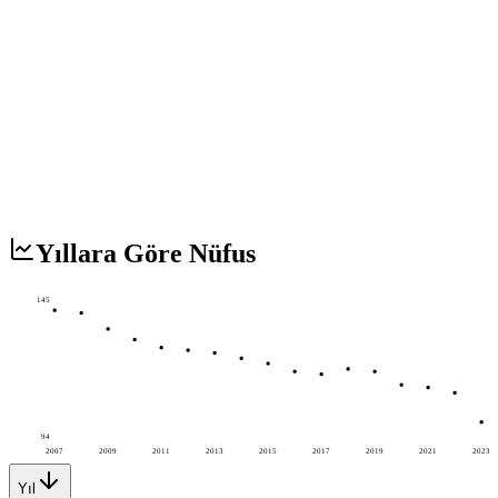
Yıllara Göre Nüfus
145
94
2007
2009
2011
2013
2015
2017
2019
2021
2023
Yıl