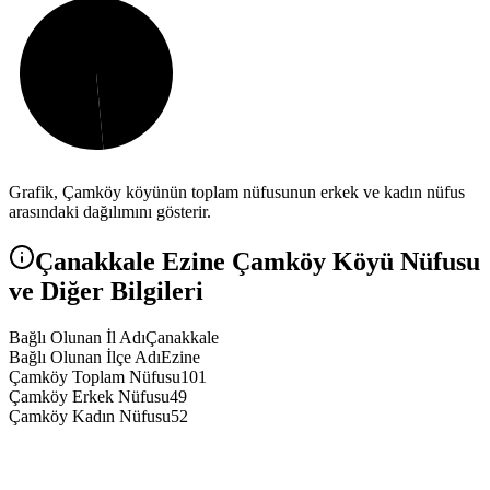
Grafik,
Çamköy
köyünün toplam nüfusunun erkek ve kadın nüfus
arasındaki dağılımını gösterir.
Çanakkale
Ezine
Çamköy
Köyü Nüfusu
ve Diğer Bilgileri
Bağlı Olunan İl Adı
Çanakkale
Bağlı Olunan İlçe Adı
Ezine
Çamköy Toplam Nüfusu
101
Çamköy Erkek Nüfusu
49
Çamköy Kadın Nüfusu
52