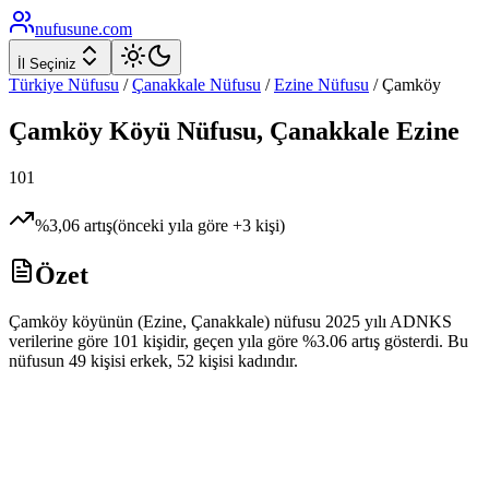
nufusune
.com
İl Seçiniz
Türkiye Nüfusu
/
Çanakkale
Nüfusu
/
Ezine
Nüfusu
/
Çamköy
Çamköy
Köyü Nüfusu,
Çanakkale
Ezine
101
%
3,06
artış
(önceki yıla göre
+
3
kişi)
Özet
Çamköy köyünün (Ezine, Çanakkale) nüfusu 2025 yılı ADNKS
verilerine göre 101 kişidir, geçen yıla göre %3.06 artış gösterdi. Bu
nüfusun 49 kişisi erkek, 52 kişisi kadındır.