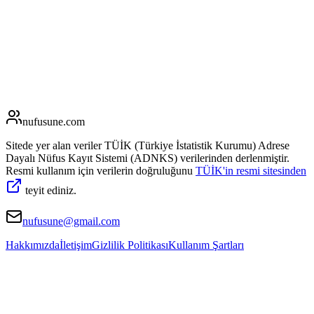
nufusune
.com
Sitede yer alan veriler TÜİK (Türkiye İstatistik Kurumu) Adrese
Dayalı Nüfus Kayıt Sistemi (ADNKS) verilerinden derlenmiştir.
Resmi kullanım için verilerin doğruluğunu
TÜİK'in resmi sitesinden
teyit ediniz.
nufusune@gmail.com
Hakkımızda
İletişim
Gizlilik Politikası
Kullanım Şartları