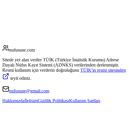
nufusune
.com
Sitede yer alan veriler TÜİK (Türkiye İstatistik Kurumu) Adrese
Dayalı Nüfus Kayıt Sistemi (ADNKS) verilerinden derlenmiştir.
Resmi kullanım için verilerin doğruluğunu
TÜİK'in resmi sitesinden
teyit ediniz.
nufusune@gmail.com
Hakkımızda
İletişim
Gizlilik Politikası
Kullanım Şartları