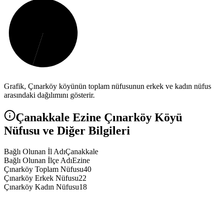
Grafik,
Çınarköy
köyünün toplam nüfusunun erkek ve kadın nüfus
arasındaki dağılımını gösterir.
Çanakkale
Ezine
Çınarköy
Köyü
Nüfusu ve Diğer Bilgileri
Bağlı Olunan İl Adı
Çanakkale
Bağlı Olunan İlçe Adı
Ezine
Çınarköy Toplam Nüfusu
40
Çınarköy Erkek Nüfusu
22
Çınarköy Kadın Nüfusu
18