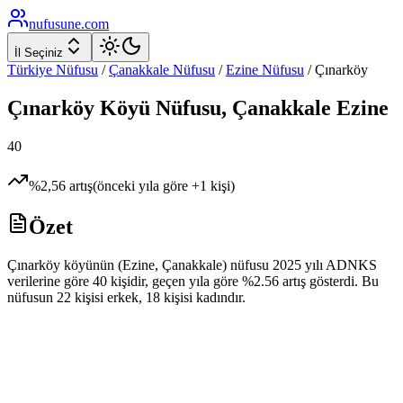
nufusune
.com
İl Seçiniz
Türkiye Nüfusu
/
Çanakkale
Nüfusu
/
Ezine
Nüfusu
/
Çınarköy
Çınarköy
Köyü Nüfusu,
Çanakkale
Ezine
40
%
2,56
artış
(önceki yıla göre
+
1
kişi)
Özet
Çınarköy köyünün (Ezine, Çanakkale) nüfusu 2025 yılı ADNKS
verilerine göre 40 kişidir, geçen yıla göre %2.56 artış gösterdi. Bu
nüfusun 22 kişisi erkek, 18 kişisi kadındır.