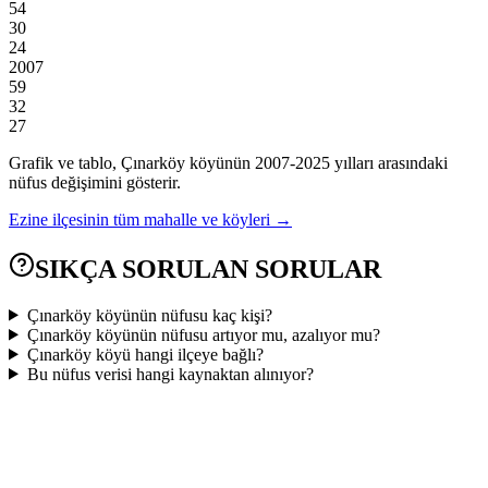
54
30
24
2007
59
32
27
Grafik ve tablo,
Çınarköy
köyünün
2007
-
2025
yılları arasındaki
nüfus değişimini gösterir.
Ezine
ilçesinin tüm mahalle ve köyleri →
SIKÇA SORULAN SORULAR
Çınarköy köyünün nüfusu kaç kişi?
Çınarköy köyünün nüfusu artıyor mu, azalıyor mu?
Çınarköy köyü hangi ilçeye bağlı?
Bu nüfus verisi hangi kaynaktan alınıyor?