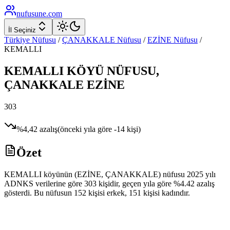
nufusune
.com
İl Seçiniz
Türkiye Nüfusu
/
ÇANAKKALE
Nüfusu
/
EZİNE
Nüfusu
/
KEMALLI
KEMALLI
KÖYÜ NÜFUSU,
ÇANAKKALE
EZİNE
303
%
4,42
azalış
(önceki yıla göre
-14
kişi)
Özet
KEMALLI köyünün (EZİNE, ÇANAKKALE) nüfusu 2025 yılı
ADNKS verilerine göre 303 kişidir, geçen yıla göre %4.42 azalış
gösterdi. Bu nüfusun 152 kişisi erkek, 151 kişisi kadındır.