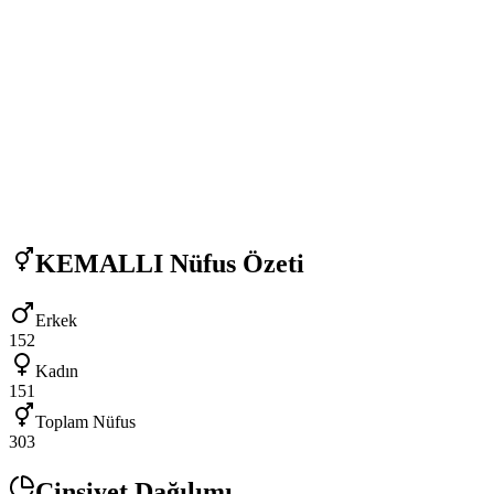
KEMALLI
Nüfus Özeti
Erkek
152
Kadın
151
Toplam Nüfus
303
Cinsiyet Dağılımı