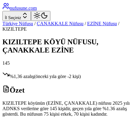
nufusune
.com
İl Seçiniz
Türkiye Nüfusu
/
ÇANAKKALE
Nüfusu
/
EZİNE
Nüfusu
/
KIZILTEPE
KIZILTEPE
KÖYÜ NÜFUSU,
ÇANAKKALE
EZİNE
145
%
1,36
azalış
(önceki yıla göre
-2
kişi)
Özet
KIZILTEPE köyünün (EZİNE, ÇANAKKALE) nüfusu 2025 yılı
ADNKS verilerine göre 145 kişidir, geçen yıla göre %1.36 azalış
gösterdi. Bu nüfusun 75 kişisi erkek, 70 kişisi kadındır.