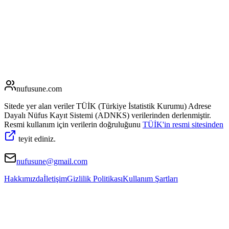
nufusune
.com
Sitede yer alan veriler TÜİK (Türkiye İstatistik Kurumu) Adrese
Dayalı Nüfus Kayıt Sistemi (ADNKS) verilerinden derlenmiştir.
Resmi kullanım için verilerin doğruluğunu
TÜİK'in resmi sitesinden
teyit ediniz.
nufusune@gmail.com
Hakkımızda
İletişim
Gizlilik Politikası
Kullanım Şartları