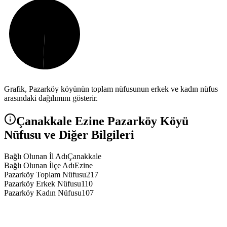
Grafik,
Pazarköy
köyünün toplam nüfusunun erkek ve kadın nüfus
arasındaki dağılımını gösterir.
Çanakkale
Ezine
Pazarköy
Köyü
Nüfusu ve Diğer Bilgileri
Bağlı Olunan İl Adı
Çanakkale
Bağlı Olunan İlçe Adı
Ezine
Pazarköy Toplam Nüfusu
217
Pazarköy Erkek Nüfusu
110
Pazarköy Kadın Nüfusu
107