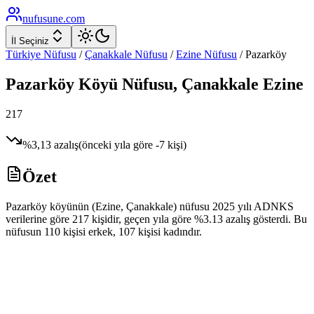
nufusune
.com
İl Seçiniz
Türkiye Nüfusu
/
Çanakkale
Nüfusu
/
Ezine
Nüfusu
/
Pazarköy
Pazarköy
Köyü Nüfusu,
Çanakkale
Ezine
217
%
3,13
azalış
(önceki yıla göre
-7
kişi)
Özet
Pazarköy köyünün (Ezine, Çanakkale) nüfusu 2025 yılı ADNKS
verilerine göre 217 kişidir, geçen yıla göre %3.13 azalış gösterdi. Bu
nüfusun 110 kişisi erkek, 107 kişisi kadındır.