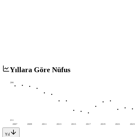
Yıllara Göre Nüfus
286
211
2007
2009
2011
2013
2015
2017
2019
2021
2023
Yıl