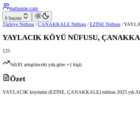
nufusune
.com
İl Seçiniz
Türkiye Nüfusu
/
ÇANAKKALE
Nüfusu
/
EZİNE
Nüfusu
/
YAYLA
YAYLACIK
KÖYÜ NÜFUSU,
ÇANAKKA
125
%
0,81
artış
(önceki yıla göre
+
1
kişi)
Özet
YAYLACIK köyünün (EZİNE, ÇANAKKALE) nüfusu 2025 yılı ADNKS veril