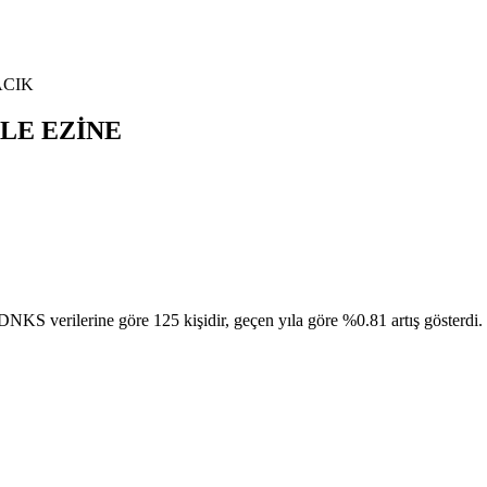
CIK
LE
EZİNE
erine göre 125 kişidir, geçen yıla göre %0.81 artış gösterdi. Bu n