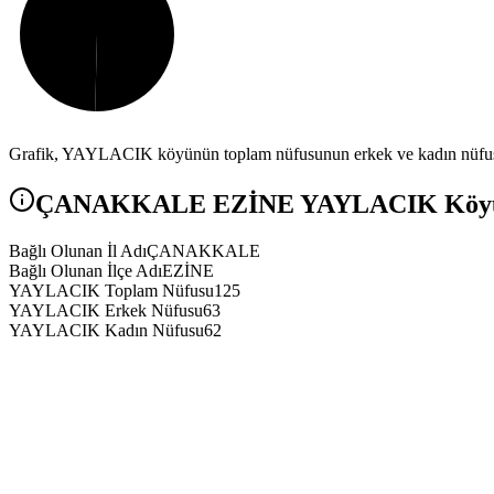
Grafik,
YAYLACIK
köyünün toplam nüfusunun erkek ve kadın nüfus a
ÇANAKKALE
EZİNE
YAYLACIK
Köyü
Bağlı Olunan İl Adı
ÇANAKKALE
Bağlı Olunan İlçe Adı
EZİNE
YAYLACIK Toplam Nüfusu
125
YAYLACIK Erkek Nüfusu
63
YAYLACIK Kadın Nüfusu
62