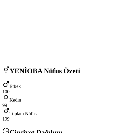
YENİOBA
Nüfus Özeti
Erkek
100
Kadın
99
Toplam Nüfus
199
Cinsiyet Dağılımı