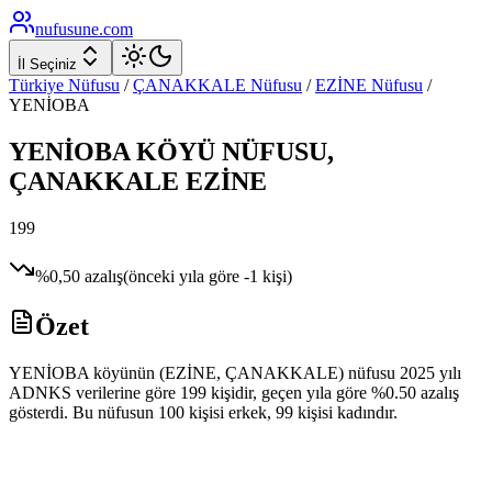
nufusune
.com
İl Seçiniz
Türkiye Nüfusu
/
ÇANAKKALE
Nüfusu
/
EZİNE
Nüfusu
/
YENİOBA
YENİOBA
KÖYÜ NÜFUSU,
ÇANAKKALE
EZİNE
199
%
0,50
azalış
(önceki yıla göre
-1
kişi)
Özet
YENİOBA köyünün (EZİNE, ÇANAKKALE) nüfusu 2025 yılı
ADNKS verilerine göre 199 kişidir, geçen yıla göre %0.50 azalış
gösterdi. Bu nüfusun 100 kişisi erkek, 99 kişisi kadındır.