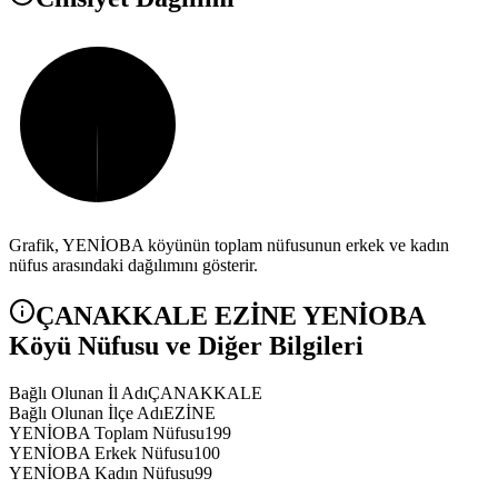
Grafik,
YENİOBA
köyünün toplam nüfusunun erkek ve kadın
nüfus arasındaki dağılımını gösterir.
ÇANAKKALE
EZİNE
YENİOBA
Köyü Nüfusu ve Diğer Bilgileri
Bağlı Olunan İl Adı
ÇANAKKALE
Bağlı Olunan İlçe Adı
EZİNE
YENİOBA Toplam Nüfusu
199
YENİOBA Erkek Nüfusu
100
YENİOBA Kadın Nüfusu
99