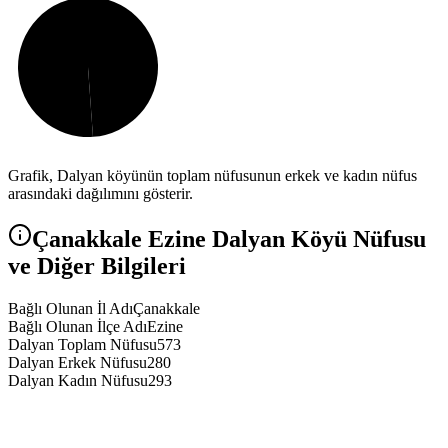
Grafik,
Dalyan
köyünün toplam nüfusunun erkek ve kadın nüfus
arasındaki dağılımını gösterir.
Çanakkale
Ezine
Dalyan
Köyü Nüfusu
ve Diğer Bilgileri
Bağlı Olunan İl Adı
Çanakkale
Bağlı Olunan İlçe Adı
Ezine
Dalyan Toplam Nüfusu
573
Dalyan Erkek Nüfusu
280
Dalyan Kadın Nüfusu
293