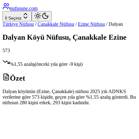
nufusune
.com
İl Seçiniz
Türkiye Nüfusu
/
Çanakkale
Nüfusu
/
Ezine
Nüfusu
/
Dalyan
Dalyan
Köyü Nüfusu,
Çanakkale
Ezine
573
%
1,55
azalış
(önceki yıla göre
-9
kişi)
Özet
Dalyan köyünün (Ezine, Çanakkale) nüfusu 2025 yılı ADNKS
verilerine göre 573 kişidir, geçen yıla göre %1.55 azalış gösterdi. Bu
nüfusun 280 kişisi erkek, 293 kişisi kadındır.