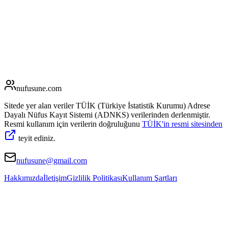
nufusune
.com
Sitede yer alan veriler TÜİK (Türkiye İstatistik Kurumu) Adrese
Dayalı Nüfus Kayıt Sistemi (ADNKS) verilerinden derlenmiştir.
Resmi kullanım için verilerin doğruluğunu
TÜİK'in resmi sitesinden
teyit ediniz.
nufusune@gmail.com
Hakkımızda
İletişim
Gizlilik Politikası
Kullanım Şartları