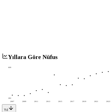
Yıllara Göre Nüfus
609
282
2007
2009
2011
2013
2015
2017
2019
2021
2023
Yıl