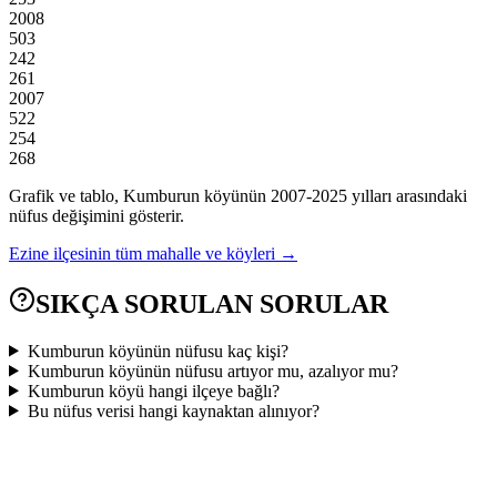
2008
503
242
261
2007
522
254
268
Grafik ve tablo,
Kumburun
köyünün
2007
-
2025
yılları arasındaki
nüfus değişimini gösterir.
Ezine
ilçesinin tüm mahalle ve köyleri →
SIKÇA SORULAN SORULAR
Kumburun köyünün nüfusu kaç kişi?
Kumburun köyünün nüfusu artıyor mu, azalıyor mu?
Kumburun köyü hangi ilçeye bağlı?
Bu nüfus verisi hangi kaynaktan alınıyor?