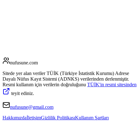
nufusune
.com
Sitede yer alan veriler TÜİK (Türkiye İstatistik Kurumu) Adrese
Dayalı Nüfus Kayıt Sistemi (ADNKS) verilerinden derlenmiştir.
Resmi kullanım için verilerin doğruluğunu
TÜİK'in resmi sitesinden
teyit ediniz.
nufusune@gmail.com
Hakkımızda
İletişim
Gizlilik Politikası
Kullanım Şartları