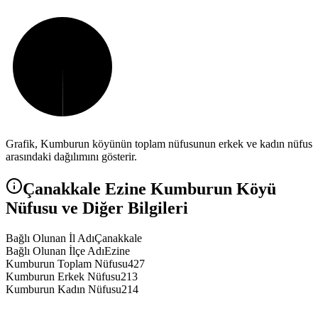
Grafik,
Kumburun
köyünün toplam nüfusunun erkek ve kadın nüfus
arasındaki dağılımını gösterir.
Çanakkale
Ezine
Kumburun
Köyü
Nüfusu ve Diğer Bilgileri
Bağlı Olunan İl Adı
Çanakkale
Bağlı Olunan İlçe Adı
Ezine
Kumburun Toplam Nüfusu
427
Kumburun Erkek Nüfusu
213
Kumburun Kadın Nüfusu
214