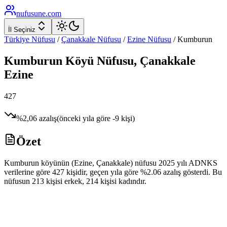
nufusune
.com
İl Seçiniz
Türkiye Nüfusu
/
Çanakkale
Nüfusu
/
Ezine
Nüfusu
/
Kumburun
Kumburun
Köyü Nüfusu,
Çanakkale
Ezine
427
%
2,06
azalış
(önceki yıla göre
-9
kişi)
Özet
Kumburun köyünün (Ezine, Çanakkale) nüfusu 2025 yılı ADNKS
verilerine göre 427 kişidir, geçen yıla göre %2.06 azalış gösterdi. Bu
nüfusun 213 kişisi erkek, 214 kişisi kadındır.