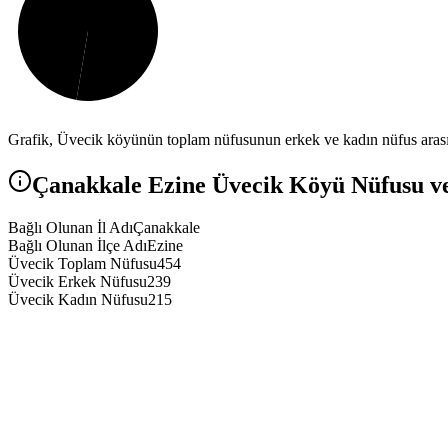
Grafik,
Üvecik
köyünün toplam nüfusunun erkek ve kadın nüfus arasın
Çanakkale
Ezine
Üvecik
Köyü Nüfusu ve 
Bağlı Olunan İl Adı
Çanakkale
Bağlı Olunan İlçe Adı
Ezine
Üvecik Toplam Nüfusu
454
Üvecik Erkek Nüfusu
239
Üvecik Kadın Nüfusu
215