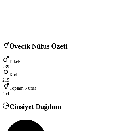
Üvecik
Nüfus Özeti
Erkek
239
Kadın
215
Toplam Nüfus
454
Cinsiyet Dağılımı