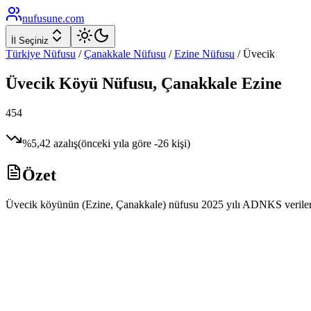
nufusune
.com
İl Seçiniz
Türkiye Nüfusu
/
Çanakkale
Nüfusu
/
Ezine
Nüfusu
/
Üvecik
Üvecik
Köyü Nüfusu,
Çanakkale
Ezine
454
%
5,42
azalış
(önceki yıla göre
-26
kişi)
Özet
Üvecik köyünün (Ezine, Çanakkale) nüfusu 2025 yılı ADNKS verilerine 