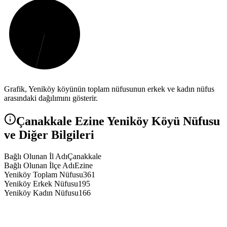
Grafik,
Yeniköy
köyünün toplam nüfusunun erkek ve kadın nüfus
arasındaki dağılımını gösterir.
Çanakkale
Ezine
Yeniköy
Köyü Nüfusu
ve Diğer Bilgileri
Bağlı Olunan İl Adı
Çanakkale
Bağlı Olunan İlçe Adı
Ezine
Yeniköy Toplam Nüfusu
361
Yeniköy Erkek Nüfusu
195
Yeniköy Kadın Nüfusu
166