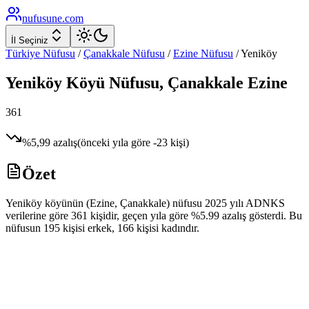
nufusune
.com
İl Seçiniz
Türkiye Nüfusu
/
Çanakkale
Nüfusu
/
Ezine
Nüfusu
/
Yeniköy
Yeniköy
Köyü Nüfusu,
Çanakkale
Ezine
361
%
5,99
azalış
(önceki yıla göre
-23
kişi)
Özet
Yeniköy köyünün (Ezine, Çanakkale) nüfusu 2025 yılı ADNKS
verilerine göre 361 kişidir, geçen yıla göre %5.99 azalış gösterdi. Bu
nüfusun 195 kişisi erkek, 166 kişisi kadındır.