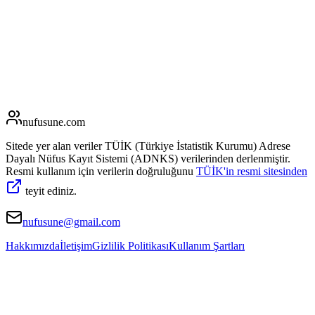
nufusune
.com
Sitede yer alan veriler TÜİK (Türkiye İstatistik Kurumu) Adrese
Dayalı Nüfus Kayıt Sistemi (ADNKS) verilerinden derlenmiştir.
Resmi kullanım için verilerin doğruluğunu
TÜİK'in resmi sitesinden
teyit ediniz.
nufusune@gmail.com
Hakkımızda
İletişim
Gizlilik Politikası
Kullanım Şartları