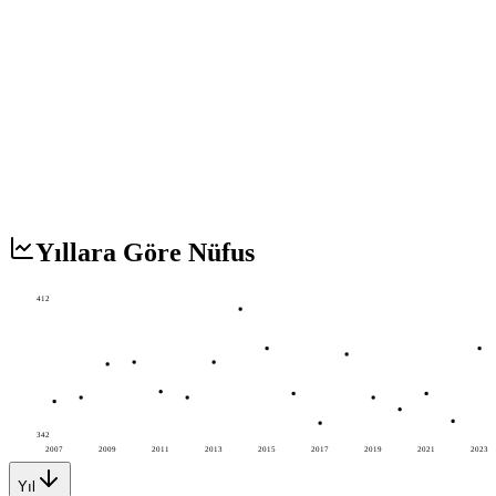
Yıllara Göre Nüfus
412
342
2007
2009
2011
2013
2015
2017
2019
2021
2023
Yıl