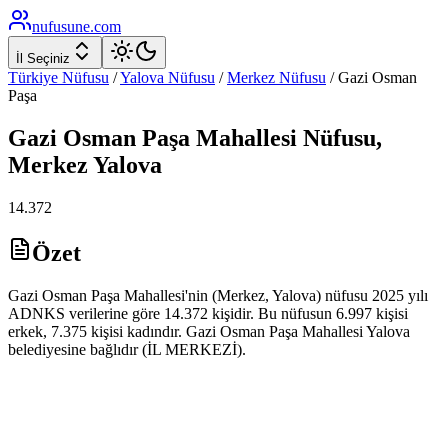
nufusune
.com
İl Seçiniz
Türkiye Nüfusu
/
Yalova
Nüfusu
/
Merkez
Nüfusu
/
Gazi Osman
Paşa
Gazi Osman Paşa
Mahallesi Nüfusu,
Merkez
Yalova
14.372
Özet
Gazi Osman Paşa Mahallesi'nin (Merkez, Yalova) nüfusu 2025 yılı
ADNKS verilerine göre 14.372 kişidir. Bu nüfusun 6.997 kişisi
erkek, 7.375 kişisi kadındır. Gazi Osman Paşa Mahallesi Yalova
belediyesine bağlıdır (İL MERKEZİ).