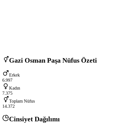
Gazi Osman Paşa
Nüfus Özeti
Erkek
6.997
Kadın
7.375
Toplam Nüfus
14.372
Cinsiyet Dağılımı