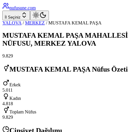
nufusune
.com
İl Seçiniz
YALOVA
/
MERKEZ
/
MUSTAFA KEMAL PAŞA
MUSTAFA KEMAL PAŞA
MAHALLESİ
NÜFUSU,
MERKEZ
YALOVA
9.829
MUSTAFA KEMAL PAŞA
Nüfus Özeti
Erkek
5.011
Kadın
4.818
Toplam Nüfus
9.829
Cinsiyet Dağılımı