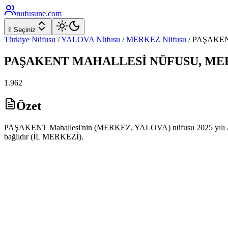
nufusune
.com
İl Seçiniz
Türkiye Nüfusu
/
YALOVA
Nüfusu
/
MERKEZ
Nüfusu
/
PAŞAKE
PAŞAKENT
MAHALLESİ NÜFUSU,
ME
1.962
Özet
PAŞAKENT Mahallesi'nin (MERKEZ, YALOVA) nüfusu 2025 yılı ADNKS
bağlıdır (İL MERKEZİ).