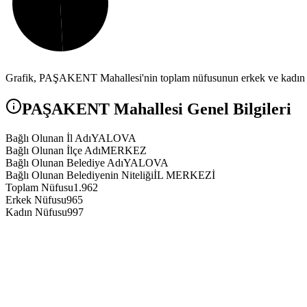
Grafik,
PAŞAKENT
Mahallesi'nin toplam nüfusunun erkek ve kadın n
PAŞAKENT
Mahallesi Genel Bilgileri
Bağlı Olunan İl Adı
YALOVA
Bağlı Olunan İlçe Adı
MERKEZ
Bağlı Olunan Belediye Adı
YALOVA
Bağlı Olunan Belediyenin Niteliği
İL MERKEZİ
Toplam Nüfusu
1.962
Erkek Nüfusu
965
Kadın Nüfusu
997