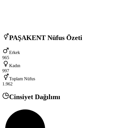
PAŞAKENT
Nüfus Özeti
Erkek
965
Kadın
997
Toplam Nüfus
1.962
Cinsiyet Dağılımı