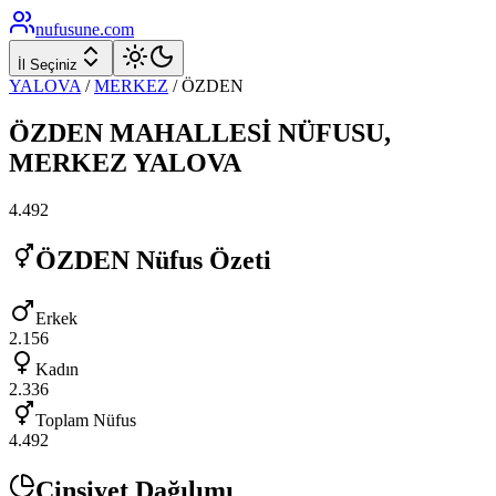
nufusune
.com
İl Seçiniz
YALOVA
/
MERKEZ
/
ÖZDEN
ÖZDEN
MAHALLESİ NÜFUSU,
MERKEZ
YALOVA
4.492
ÖZDEN
Nüfus Özeti
Erkek
2.156
Kadın
2.336
Toplam Nüfus
4.492
Cinsiyet Dağılımı