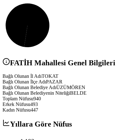
FATİH
Mahallesi Genel Bilgileri
Bağlı Olunan İl Adı
TOKAT
Bağlı Olunan İlçe Adı
PAZAR
Bağlı Olunan Belediye Adı
ÜZÜMÖREN
Bağlı Olunan Belediyenin Niteliği
BELDE
Toplam Nüfusu
940
Erkek Nüfusu
493
Kadın Nüfusu
447
Yıllara Göre Nüfus