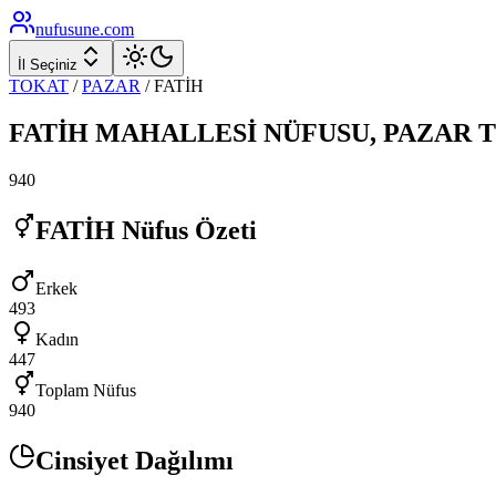
nufusune
.com
İl Seçiniz
TOKAT
/
PAZAR
/
FATİH
FATİH
MAHALLESİ NÜFUSU,
PAZAR
940
FATİH
Nüfus Özeti
Erkek
493
Kadın
447
Toplam Nüfus
940
Cinsiyet Dağılımı