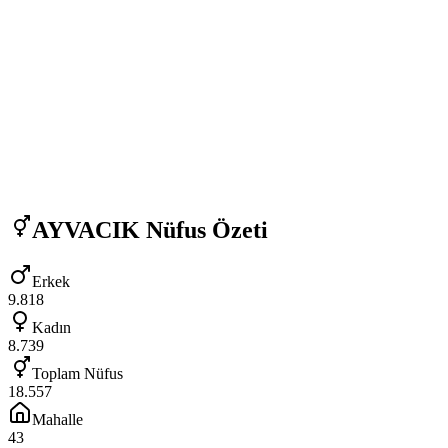
AYVACIK
Nüfus Özeti
Erkek
9.818
Kadın
8.739
Toplam Nüfus
18.557
Mahalle
43