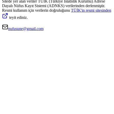
Sitede yer alan veriler TÜİK (Türkiye İstatistik Kurumu) Adrese
Dayalı Nüfus Kayıt Sistemi (ADNKS) verilerinden derlenmiştir.
Resmi kullanım için verilerin doğruluğunu
TÜİK'in resmi sitesinden
teyit ediniz.
nufusune@gmail.com