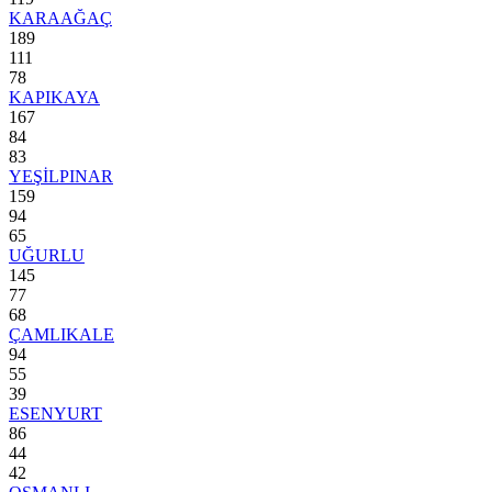
KARAAĞAÇ
189
111
78
KAPIKAYA
167
84
83
YEŞİLPINAR
159
94
65
UĞURLU
145
77
68
ÇAMLIKALE
94
55
39
ESENYURT
86
44
42