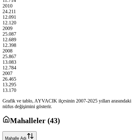
11.714
2010
24.211
12.091
12.120
2009
25.087
12.689
12.398
2008
25.867
13.083
12.784
2007
26.465
13.295
13.170
Grafik ve tablo,
AYVACIK
ilçesinin
2007
-
2025
yılları arasındaki
nüfus değişimini gösterir.
Mahalleler (
43
)
Mahalle Adı