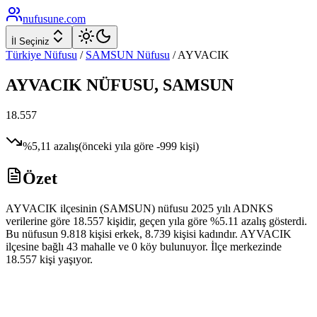
nufusune
.com
İl Seçiniz
Türkiye Nüfusu
/
SAMSUN
Nüfusu
/
AYVACIK
AYVACIK
NÜFUSU,
SAMSUN
18.557
%
5,11
azalış
(önceki yıla göre
-999
kişi)
Özet
AYVACIK ilçesinin (SAMSUN) nüfusu 2025 yılı ADNKS
verilerine göre 18.557 kişidir, geçen yıla göre %5.11 azalış gösterdi.
Bu nüfusun 9.818 kişisi erkek, 8.739 kişisi kadındır. AYVACIK
ilçesine bağlı 43 mahalle ve 0 köy bulunuyor. İlçe merkezinde
18.557 kişi yaşıyor.