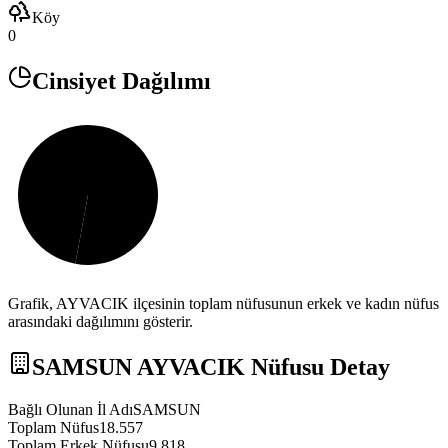
Köy
0
Cinsiyet Dağılımı
Grafik,
AYVACIK
ilçesinin toplam nüfusunun erkek ve kadın nüfus
arasındaki dağılımını gösterir.
SAMSUN
AYVACIK
Nüfusu Detay
Bağlı Olunan İl Adı
SAMSUN
Toplam Nüfus
18.557
Toplam Erkek Nüfusu
9.818