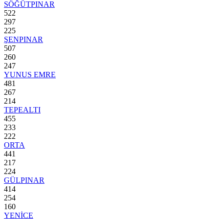
SÖĞÜTPINAR
522
297
225
ŞENPINAR
507
260
247
YUNUS EMRE
481
267
214
TEPEALTI
455
233
222
ORTA
441
217
224
GÜLPINAR
414
254
160
YENİCE