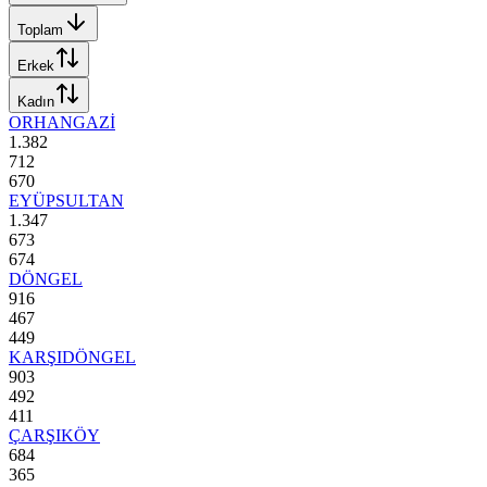
Toplam
Erkek
Kadın
ORHANGAZİ
1.382
712
670
EYÜPSULTAN
1.347
673
674
DÖNGEL
916
467
449
KARŞIDÖNGEL
903
492
411
ÇARŞIKÖY
684
365