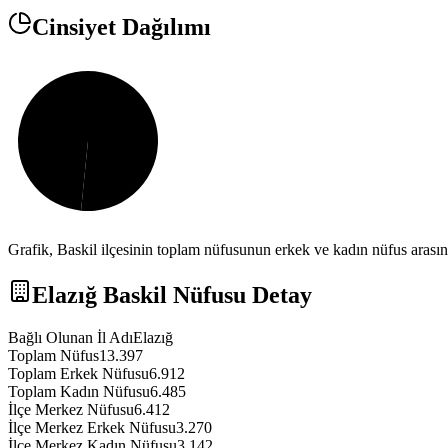
Cinsiyet Dağılımı
Grafik,
Baskil
ilçesinin toplam nüfusunun erkek ve kadın nüfus arasınd
Elazığ
Baskil
Nüfusu Detay
Bağlı Olunan İl Adı
Elazığ
Toplam Nüfus
13.397
Toplam Erkek Nüfusu
6.912
Toplam Kadın Nüfusu
6.485
İlçe Merkez Nüfusu
6.412
İlçe Merkez Erkek Nüfusu
3.270
İlçe Merkez Kadın Nüfusu
3.142