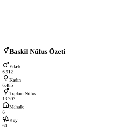
Baskil
Nüfus Özeti
Erkek
6.912
Kadın
6.485
Toplam Nüfus
13.397
Mahalle
6
Köy
60