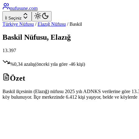
nufusune
.com
İl Seçiniz
Türkiye Nüfusu
/
Elazığ
Nüfusu
/
Baskil
Baskil
Nüfusu,
Elazığ
13.397
%
0,34
azalış
(önceki yıla göre
-46
kişi)
Özet
Baskil ilçesinin (Elazığ) nüfusu 2025 yılı ADNKS verilerine göre 13.39
köy bulunuyor. İlçe merkezinde 6.412 kişi yaşıyor, belde ve köylerde i