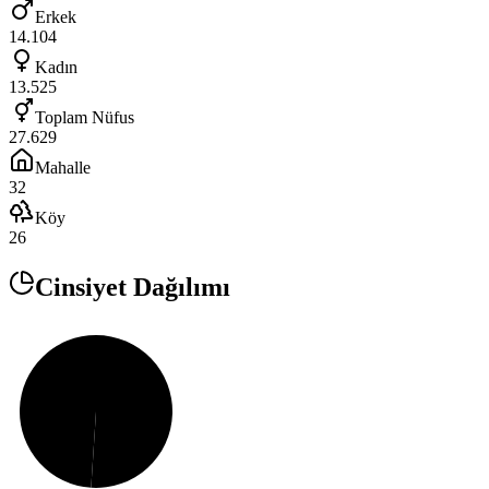
Erkek
14.104
Kadın
13.525
Toplam Nüfus
27.629
Mahalle
32
Köy
26
Cinsiyet Dağılımı