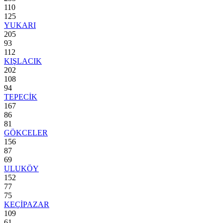
110
125
YUKARI
205
93
112
KIŞLACIK
202
108
94
TEPECİK
167
86
81
GÖKCELER
156
87
69
ULUKÖY
152
77
75
KEÇİPAZAR
109
61