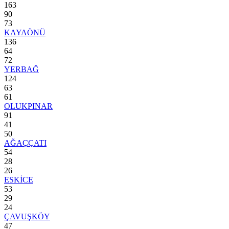
163
90
73
KAYAÖNÜ
136
64
72
YERBAĞ
124
63
61
OLUKPINAR
91
41
50
AĞAÇÇATI
54
28
26
ESKİCE
53
29
24
ÇAVUŞKÖY
47