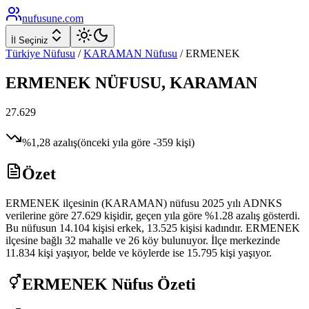
nufusune
.com
İl Seçiniz
Türkiye Nüfusu
/
KARAMAN
Nüfusu
/
ERMENEK
ERMENEK
NÜFUSU,
KARAMAN
27.629
%
1,28
azalış
(önceki yıla göre
-359
kişi)
Özet
ERMENEK ilçesinin (KARAMAN) nüfusu 2025 yılı ADNKS
verilerine göre 27.629 kişidir, geçen yıla göre %1.28 azalış gösterdi.
Bu nüfusun 14.104 kişisi erkek, 13.525 kişisi kadındır. ERMENEK
ilçesine bağlı 32 mahalle ve 26 köy bulunuyor. İlçe merkezinde
11.834 kişi yaşıyor, belde ve köylerde ise 15.795 kişi yaşıyor.
ERMENEK
Nüfus Özeti