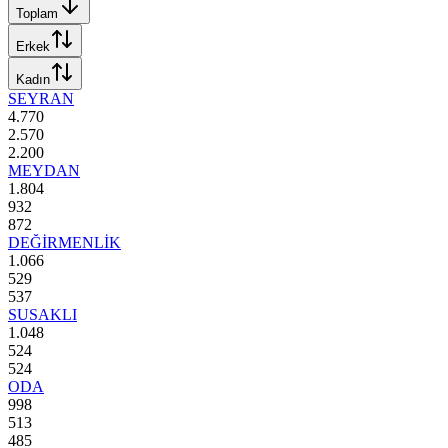
Toplam
Erkek
Kadın
SEYRAN
4.770
2.570
2.200
MEYDAN
1.804
932
872
DEĞİRMENLİK
1.066
529
537
SUSAKLI
1.048
524
524
ODA
998
513
485