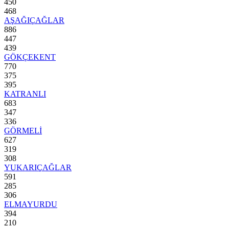
450
468
AŞAĞIÇAĞLAR
886
447
439
GÖKÇEKENT
770
375
395
KATRANLI
683
347
336
GÖRMELİ
627
319
308
YUKARIÇAĞLAR
591
285
306
ELMAYURDU
394
210