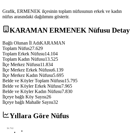
Grafik,
ERMENEK
ilçesinin toplam nüfusunun erkek ve kadın
nüfus arasındaki dağılımını gösterir.
KARAMAN
ERMENEK
Nüfusu Detay
Bağlı Olunan İl Adı
KARAMAN
Toplam Nüfus
27.629
Toplam Erkek Nüfusu
14.104
Toplam Kadın Nüfusu
13.525
İlçe Merkez Nüfusu
11.834
İlçe Merkez Erkek Nüfusu
6.139
İlçe Merkez Kadın Nüfusu
5.695
Belde ve Köyler Toplam Nüfusu
15.795
Belde ve Köyler Erkek Nüfusu
7.965
Belde ve Köyler Kadın Nüfusu
7.830
İlçeye bağlı Köy Sayısı
26
İlçeye bağlı Mahalle Sayısı
32
Yıllara Göre Nüfus
31.712