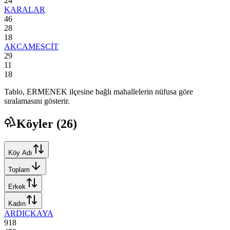
24
KARALAR
46
28
18
AKCAMESCİT
29
11
18
Tablo,
ERMENEK
ilçesine bağlı mahallelerin nüfusa göre
sıralamasını gösterir.
Köyler (
26
)
Köy Adı
Toplam
Erkek
Kadın
ARDIÇKAYA
918