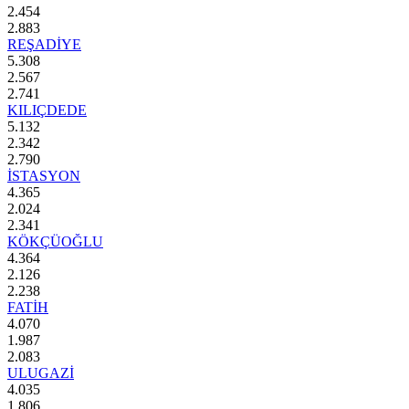
2.454
2.883
REŞADİYE
5.308
2.567
2.741
KILIÇDEDE
5.132
2.342
2.790
İSTASYON
4.365
2.024
2.341
KÖKÇÜOĞLU
4.364
2.126
2.238
FATİH
4.070
1.987
2.083
ULUGAZİ
4.035
1.806