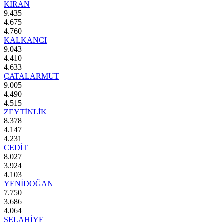
KIRAN
9.435
4.675
4.760
KALKANCI
9.043
4.410
4.633
ÇATALARMUT
9.005
4.490
4.515
ZEYTİNLİK
8.378
4.147
4.231
CEDİT
8.027
3.924
4.103
YENİDOĞAN
7.750
3.686
4.064
SELAHİYE