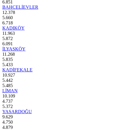
6.851
BAHÇELİEVLER
12.378
5.660
6.718
KADIKÖY
11.963
5.872
6.091
İLYASKÖY
11.268
5.835
5.433
KADİFEKALE
10.927
5.442
5.485
LİMAN
10.109
4.737
5.372
YAŞARDOĞU
9.629
4.750
4.879