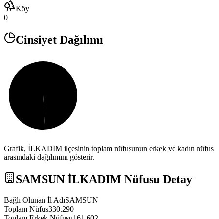
Köy
0
Cinsiyet Dağılımı
Grafik,
İLKADIM
ilçesinin toplam nüfusunun erkek ve kadın nüfus
arasındaki dağılımını gösterir.
SAMSUN
İLKADIM
Nüfusu Detay
Bağlı Olunan İl Adı
SAMSUN
Toplam Nüfus
330.290
Toplam Erkek Nüfusu
161.602