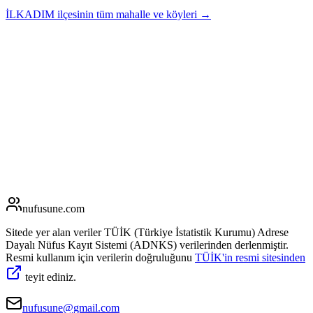
İLKADIM
ilçesinin tüm mahalle ve köyleri →
nufusune
.com
Sitede yer alan veriler TÜİK (Türkiye İstatistik Kurumu) Adrese
Dayalı Nüfus Kayıt Sistemi (ADNKS) verilerinden derlenmiştir.
Resmi kullanım için verilerin doğruluğunu
TÜİK'in resmi sitesinden
teyit ediniz.
nufusune@gmail.com