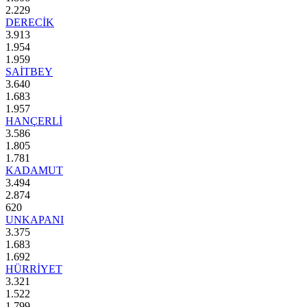
2.229
DERECİK
3.913
1.954
1.959
SAİTBEY
3.640
1.683
1.957
HANÇERLİ
3.586
1.805
1.781
KADAMUT
3.494
2.874
620
UNKAPANI
3.375
1.683
1.692
HÜRRİYET
3.321
1.522
1.799