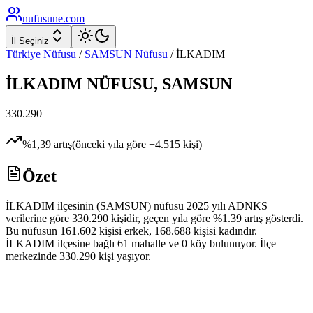
nufusune
.com
İl Seçiniz
Türkiye Nüfusu
/
SAMSUN
Nüfusu
/
İLKADIM
İLKADIM
NÜFUSU,
SAMSUN
330.290
%
1,39
artış
(önceki yıla göre
+
4.515
kişi)
Özet
İLKADIM ilçesinin (SAMSUN) nüfusu 2025 yılı ADNKS
verilerine göre 330.290 kişidir, geçen yıla göre %1.39 artış gösterdi.
Bu nüfusun 161.602 kişisi erkek, 168.688 kişisi kadındır.
İLKADIM ilçesine bağlı 61 mahalle ve 0 köy bulunuyor. İlçe
merkezinde 330.290 kişi yaşıyor.