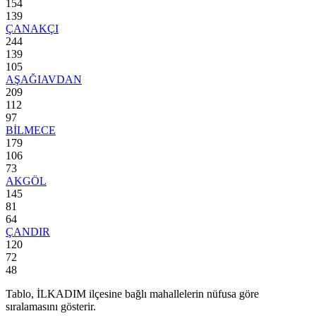
154
139
ÇANAKÇI
244
139
105
AŞAĞIAVDAN
209
112
97
BİLMECE
179
106
73
AKGÖL
145
81
64
ÇANDIR
120
72
48
Tablo,
İLKADIM
ilçesine bağlı mahallelerin nüfusa göre
sıralamasını gösterir.