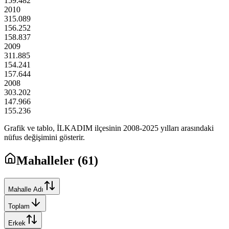
159.482
2010
315.089
156.252
158.837
2009
311.885
154.241
157.644
2008
303.202
147.966
155.236
Grafik ve tablo,
İLKADIM
ilçesinin
2008
-
2025
yılları arasındaki
nüfus değişimini gösterir.
Mahalleler (
61
)
Mahalle Adı
Toplam
Erkek