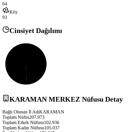
64
Köy
93
Cinsiyet Dağılımı
KARAMAN
MERKEZ
Nüfusu Detay
Bağlı Olunan İl Adı
KARAMAN
Toplam Nüfus
207.973
Toplam Erkek Nüfusu
102.936
Toplam Kadın Nüfusu
105.037