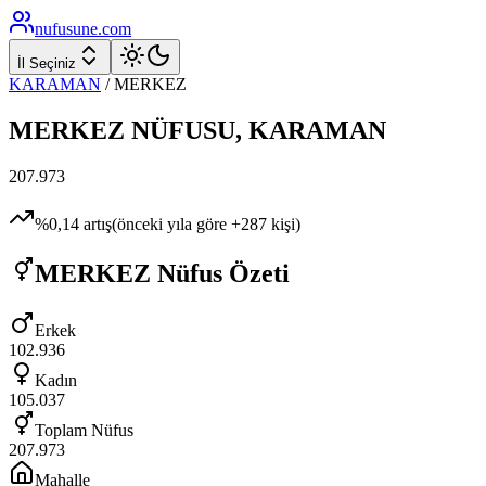
nufusune
.com
İl Seçiniz
KARAMAN
/
MERKEZ
MERKEZ
NÜFUSU,
KARAMAN
207.973
%
0,14
artış
(önceki yıla göre
+
287
kişi)
MERKEZ
Nüfus Özeti
Erkek
102.936
Kadın
105.037
Toplam Nüfus
207.973
Mahalle