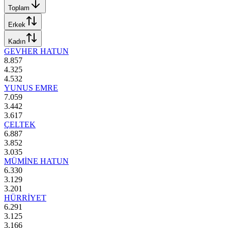
Toplam
Erkek
Kadın
GEVHER HATUN
8.857
4.325
4.532
YUNUS EMRE
7.059
3.442
3.617
ÇELTEK
6.887
3.852
3.035
MÜMİNE HATUN
6.330
3.129
3.201
HÜRRİYET
6.291
3.125
3.166