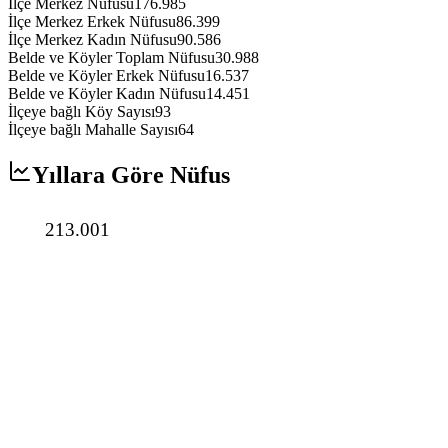
İlçe Merkez Nüfusu
176.985
İlçe Merkez Erkek Nüfusu
86.399
İlçe Merkez Kadın Nüfusu
90.586
Belde ve Köyler Toplam Nüfusu
30.988
Belde ve Köyler Erkek Nüfusu
16.537
Belde ve Köyler Kadın Nüfusu
14.451
İlçeye bağlı Köy Sayısı
93
İlçeye bağlı Mahalle Sayısı
64
Yıllara Göre Nüfus
213.001