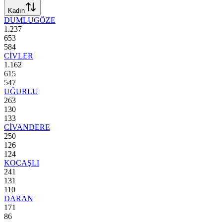
Kadın
DUMLUGÖZE
1.237
653
584
CİVLER
1.162
615
547
UĞURLU
263
130
133
CİVANDERE
250
126
124
KOÇAŞLI
241
131
110
DARAN
171
86