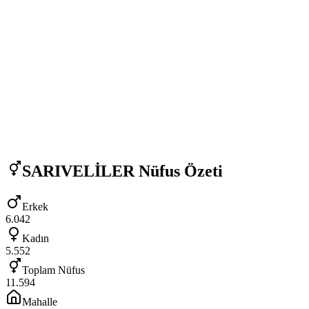
SARIVELİLER
Nüfus Özeti
Erkek
6.042
Kadın
5.552
Toplam Nüfus
11.594
Mahalle