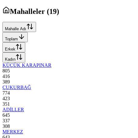
Mahalleler (
19
)
Mahalle Adı
Toplam
Erkek
Kadın
KÜÇÜK KARAPINAR
805
416
389
ÇUKURBAĞ
774
423
351
ADİLLER
645
337
308
MERKEZ
643