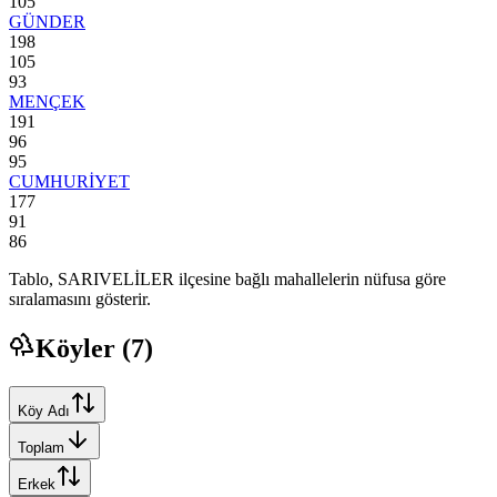
105
GÜNDER
198
105
93
MENÇEK
191
96
95
CUMHURİYET
177
91
86
Tablo,
SARIVELİLER
ilçesine bağlı mahallelerin nüfusa göre
sıralamasını gösterir.
Köyler (
7
)
Köy Adı
Toplam
Erkek