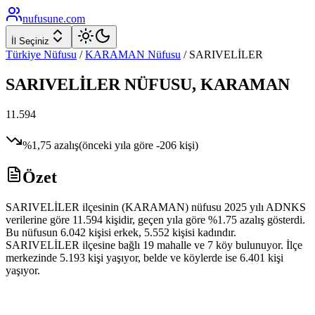
nufusune
.com
İl Seçiniz
Türkiye Nüfusu
/
KARAMAN
Nüfusu
/
SARIVELİLER
SARIVELİLER
NÜFUSU,
KARAMAN
11.594
%
1,75
azalış
(önceki yıla göre
-206
kişi)
Özet
SARIVELİLER ilçesinin (KARAMAN) nüfusu 2025 yılı ADNKS
verilerine göre 11.594 kişidir, geçen yıla göre %1.75 azalış gösterdi.
Bu nüfusun 6.042 kişisi erkek, 5.552 kişisi kadındır.
SARIVELİLER ilçesine bağlı 19 mahalle ve 7 köy bulunuyor. İlçe
merkezinde 5.193 kişi yaşıyor, belde ve köylerde ise 6.401 kişi
yaşıyor.