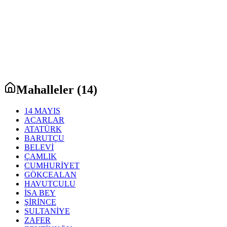
Mahalleler (
14
)
14 MAYIS
ACARLAR
ATATÜRK
BARUTÇU
BELEVİ
ÇAMLIK
CUMHURİYET
GÖKÇEALAN
HAVUTÇULU
İSA BEY
ŞİRİNCE
SULTANİYE
ZAFER