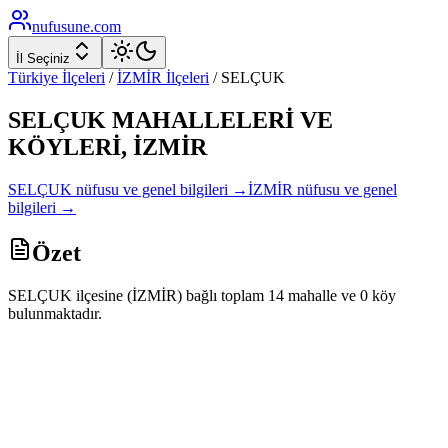
nufusune
.com
İl Seçiniz
Türkiye İlçeleri
/
İZMİR
İlçeleri
/
SELÇUK
SELÇUK
MAHALLELERİ VE
KÖYLERİ,
İZMİR
SELÇUK
nüfusu ve genel bilgileri →
İZMİR
nüfusu ve genel
bilgileri →
Özet
SELÇUK ilçesine (İZMİR) bağlı toplam 14 mahalle ve 0 köy
bulunmaktadır.