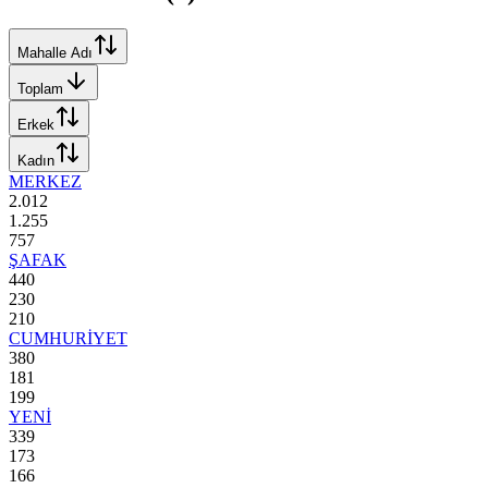
Mahalle Adı
Toplam
Erkek
Kadın
MERKEZ
2.012
1.255
757
ŞAFAK
440
230
210
CUMHURİYET
380
181
199
YENİ
339
173
166