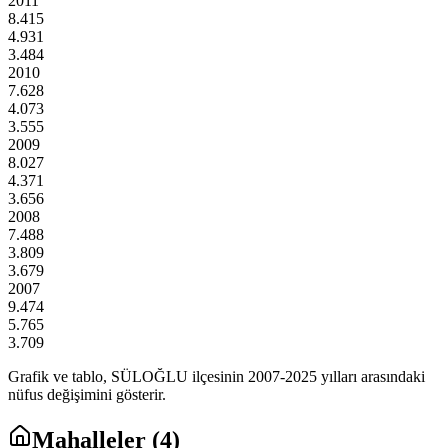
2011
8.415
4.931
3.484
2010
7.628
4.073
3.555
2009
8.027
4.371
3.656
2008
7.488
3.809
3.679
2007
9.474
5.765
3.709
Grafik ve tablo,
SÜLOĞLU
ilçesinin
2007
-
2025
yılları arasındaki
nüfus değişimini gösterir.
Mahalleler (
4
)