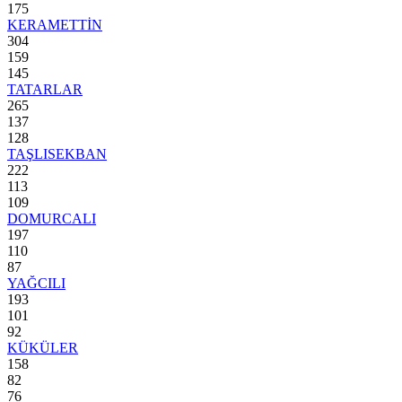
175
KERAMETTİN
304
159
145
TATARLAR
265
137
128
TAŞLISEKBAN
222
113
109
DOMURCALI
197
110
87
YAĞCILI
193
101
92
KÜKÜLER
158
82
76