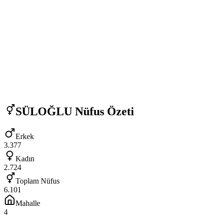
SÜLOĞLU
Nüfus Özeti
Erkek
3.377
Kadın
2.724
Toplam Nüfus
6.101
Mahalle
4