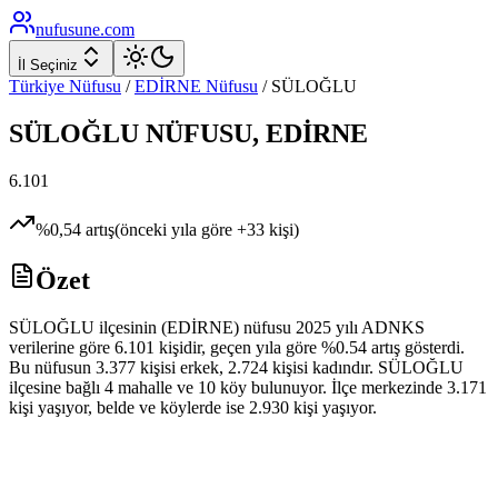
nufusune
.com
İl Seçiniz
Türkiye Nüfusu
/
EDİRNE
Nüfusu
/
SÜLOĞLU
SÜLOĞLU
NÜFUSU,
EDİRNE
6.101
%
0,54
artış
(önceki yıla göre
+
33
kişi)
Özet
SÜLOĞLU ilçesinin (EDİRNE) nüfusu 2025 yılı ADNKS
verilerine göre 6.101 kişidir, geçen yıla göre %0.54 artış gösterdi.
Bu nüfusun 3.377 kişisi erkek, 2.724 kişisi kadındır. SÜLOĞLU
ilçesine bağlı 4 mahalle ve 10 köy bulunuyor. İlçe merkezinde 3.171
kişi yaşıyor, belde ve köylerde ise 2.930 kişi yaşıyor.