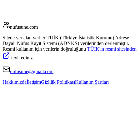
nufusune
.com
Sitede yer alan veriler TÜİK (Türkiye İstatistik Kurumu) Adrese
Dayalı Nüfus Kayıt Sistemi (ADNKS) verilerinden derlenmiştir.
Resmi kullanım için verilerin doğruluğunu
TÜİK'in resmi sitesinden
teyit ediniz.
nufusune@gmail.com
Hakkımızda
İletişim
Gizlilik Politikası
Kullanım Şartları