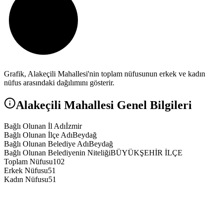
Grafik,
Alakeçili
Mahallesi'nin toplam nüfusunun erkek ve kadın
nüfus arasındaki dağılımını gösterir.
Alakeçili
Mahallesi Genel Bilgileri
Bağlı Olunan İl Adı
İzmir
Bağlı Olunan İlçe Adı
Beydağ
Bağlı Olunan Belediye Adı
Beydağ
Bağlı Olunan Belediyenin Niteliği
BÜYÜKŞEHİR İLÇE
Toplam Nüfusu
102
Erkek Nüfusu
51
Kadın Nüfusu
51