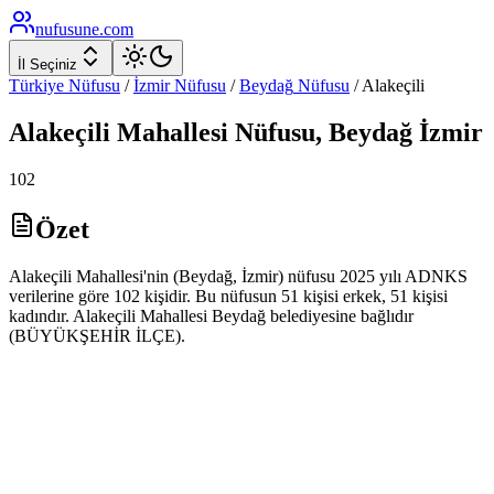
nufusune
.com
İl Seçiniz
Türkiye Nüfusu
/
İzmir
Nüfusu
/
Beydağ
Nüfusu
/
Alakeçili
Alakeçili
Mahallesi Nüfusu,
Beydağ
İzmir
102
Özet
Alakeçili Mahallesi'nin (Beydağ, İzmir) nüfusu 2025 yılı ADNKS
verilerine göre 102 kişidir. Bu nüfusun 51 kişisi erkek, 51 kişisi
kadındır. Alakeçili Mahallesi Beydağ belediyesine bağlıdır
(BÜYÜKŞEHİR İLÇE).