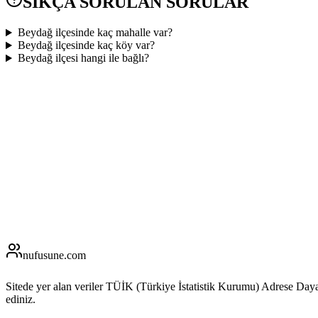
SIKÇA SORULAN SORULAR
Beydağ ilçesinde kaç mahalle var?
Beydağ ilçesinde kaç köy var?
Beydağ ilçesi hangi ile bağlı?
nufusune
.com
Sitede yer alan veriler TÜİK (Türkiye İstatistik Kurumu) Adrese Day
ediniz.