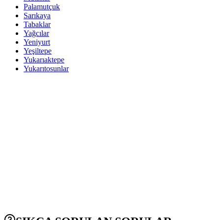
Palamutçuk
Sarıkaya
Tabaklar
Yağcılar
Yeniyurt
Yeşiltepe
Yukarıaktepe
Yukarıtosunlar