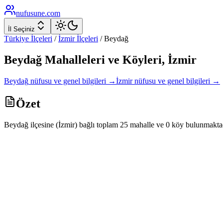
nufusune
.com
İl Seçiniz
Türkiye İlçeleri
/
İzmir
İlçeleri
/
Beydağ
Beydağ
Mahalleleri ve Köyleri,
İzmir
Beydağ
nüfusu ve genel bilgileri →
İzmir
nüfusu ve genel bilgileri →
Özet
Beydağ ilçesine (İzmir) bağlı toplam 25 mahalle ve 0 köy bulunmaktad