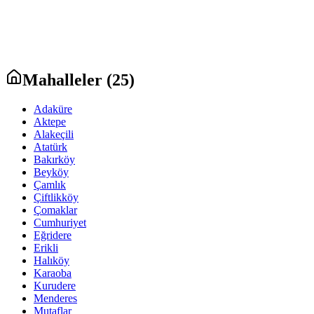
Mahalleler (
25
)
Adaküre
Aktepe
Alakeçili
Atatürk
Bakırköy
Beyköy
Çamlık
Çiftlikköy
Çomaklar
Cumhuriyet
Eğridere
Erikli
Halıköy
Karaoba
Kurudere
Menderes
Mutaflar