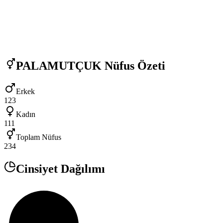
PALAMUTÇUK
Nüfus Özeti
Erkek
123
Kadın
111
Toplam Nüfus
234
Cinsiyet Dağılımı