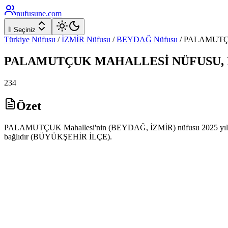
nufusune
.com
İl Seçiniz
Türkiye Nüfusu
/
İZMİR
Nüfusu
/
BEYDAĞ
Nüfusu
/
PALAMUT
PALAMUTÇUK
MAHALLESİ NÜFUSU,
234
Özet
PALAMUTÇUK Mahallesi'nin (BEYDAĞ, İZMİR) nüfusu 2025 yılı ADN
bağlıdır (BÜYÜKŞEHİR İLÇE).