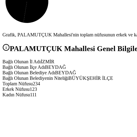
Grafik,
PALAMUTÇUK
Mahallesi'nin toplam nüfusunun erkek ve kad
PALAMUTÇUK
Mahallesi Genel Bilgile
Bağlı Olunan İl Adı
İZMİR
Bağlı Olunan İlçe Adı
BEYDAĞ
Bağlı Olunan Belediye Adı
BEYDAĞ
Bağlı Olunan Belediyenin Niteliği
BÜYÜKŞEHİR İLÇE
Toplam Nüfusu
234
Erkek Nüfusu
123
Kadın Nüfusu
111