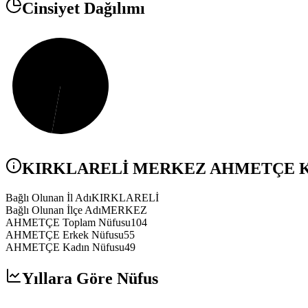
Cinsiyet Dağılımı
KIRKLARELİ
MERKEZ
AHMETÇE
K
Bağlı Olunan İl Adı
KIRKLARELİ
Bağlı Olunan İlçe Adı
MERKEZ
AHMETÇE Toplam Nüfusu
104
AHMETÇE Erkek Nüfusu
55
AHMETÇE Kadın Nüfusu
49
Yıllara Göre Nüfus