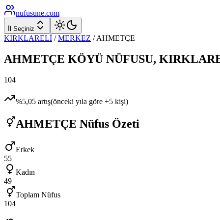
nufusune
.com
İl Seçiniz
KIRKLARELİ
/
MERKEZ
/
AHMETÇE
AHMETÇE
KÖYÜ NÜFUSU,
KIRKLARE
104
%
5,05
artış
(önceki yıla göre
+
5
kişi)
AHMETÇE
Nüfus Özeti
Erkek
55
Kadın
49
Toplam Nüfus
104