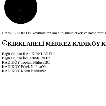
Grafik,
KADIKÖY
köyünün toplam nüfusunun erkek ve kadın nüfus ar
KIRKLARELİ
MERKEZ
KADIKÖY
Kö
Bağlı Olunan İl Adı
KIRKLARELİ
Bağlı Olunan İlçe Adı
MERKEZ
KADIKÖY Toplam Nüfusu
191
KADIKÖY Erkek Nüfusu
99
KADIKÖY Kadın Nüfusu
92