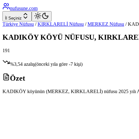
nufusune
.com
İl Seçiniz
Türkiye Nüfusu
/
KIRKLARELİ
Nüfusu
/
MERKEZ
Nüfusu
/
KAD
KADIKÖY
KÖYÜ NÜFUSU,
KIRKLARE
191
%
3,54
azalış
(önceki yıla göre
-7
kişi)
Özet
KADIKÖY köyünün (MERKEZ, KIRKLARELİ) nüfusu 2025 yılı ADNKS veri