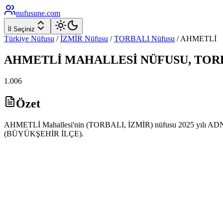
nufusune
.com
İl Seçiniz
Türkiye Nüfusu
/
İZMİR
Nüfusu
/
TORBALI
Nüfusu
/
AHMETLİ
AHMETLİ
MAHALLESİ NÜFUSU,
TOR
1.006
Özet
AHMETLİ Mahallesi'nin (TORBALI, İZMİR) nüfusu 2025 yılı ADNKS ve
(BÜYÜKŞEHİR İLÇE).