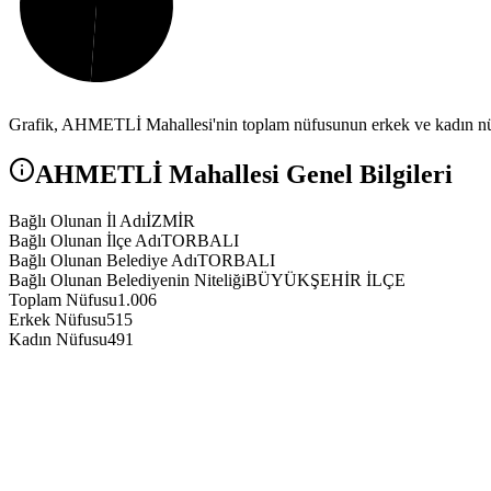
Grafik,
AHMETLİ
Mahallesi'nin toplam nüfusunun erkek ve kadın nüf
AHMETLİ
Mahallesi Genel Bilgileri
Bağlı Olunan İl Adı
İZMİR
Bağlı Olunan İlçe Adı
TORBALI
Bağlı Olunan Belediye Adı
TORBALI
Bağlı Olunan Belediyenin Niteliği
BÜYÜKŞEHİR İLÇE
Toplam Nüfusu
1.006
Erkek Nüfusu
515
Kadın Nüfusu
491