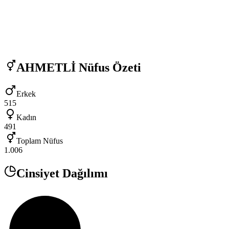
AHMETLİ
Nüfus Özeti
Erkek
515
Kadın
491
Toplam Nüfus
1.006
Cinsiyet Dağılımı